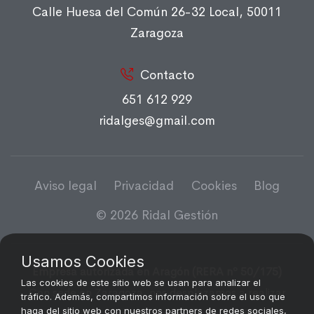
Calle Huesa del Común 26-32 Local, 50011
Zaragoza
Contacto
651 612 929
ridalges@gmail.com
Aviso legal
Privacidad
Cookies
Blog
© 2026 Ridal Gestión
Usamos Cookies
Empresa autorizada en Aragón (RERA nº 50/175)
Las cookies de este sitio web se usan para analizar el
Con sede en Zaragoza, nos desplazamos a realizar
tráfico. Además, compartimos información sobre el uso que
haga del sitio web con nuestros partners de redes sociales,
trabajos en las tres provincias de Aragón: