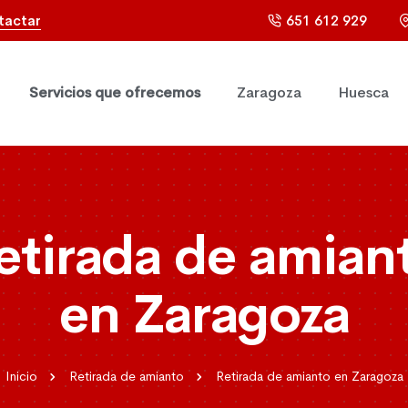
tactar
651 612 929
Servicios que ofrecemos
Zaragoza
Huesca
etirada de amian
en Zaragoza
Inicio
Retirada de amianto
Retirada de amianto en Zaragoza