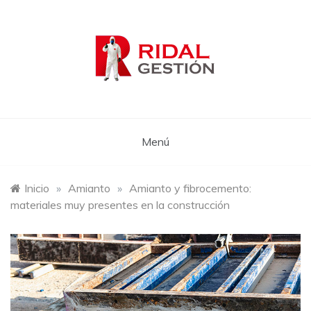
Saltar
al
contenido
Blog sobre normativa legal en España sobre la retirada
El blog del amianto
de amianto y uralita en la Comunidad de Aragón.
Menú
Inicio
»
Amianto
»
Amianto y fibrocemento:
materiales muy presentes en la construcción